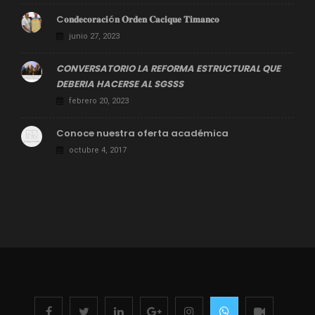
C𝐨𝐧𝐝𝐞𝐜𝐨𝐫𝐚𝐜𝐢ó𝐧 𝐎𝐫𝐝𝐞𝐧 𝐂𝐚𝐜𝐢𝐪𝐮𝐞 𝐓𝐢𝐦𝐚𝐧𝐜𝐨
junio 27, 2023
CONVERSATORIO LA REFORMA ESTRUCTURAL QUE
DEBERIA HACERSE AL SGSSS
febrero 20, 2023
Conoce nuestra oferta académica
octubre 4, 2017