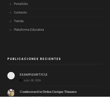
Portafolio
Contacto
Tienda
Plataforma Educativa
PUBLICACIONES RECIENTES
EXAMPLEARTICLE
julio 28, 2026
C𝐨𝐧𝐝𝐞𝐜𝐨𝐫𝐚𝐜𝐢ó𝐧 𝐎𝐫𝐝𝐞𝐧 𝐂𝐚𝐜𝐢𝐪𝐮𝐞 𝐓𝐢𝐦𝐚𝐧𝐜𝐨
junio 27, 2023
CONVERSATORIO LA REFORMA ESTRUCTURAL QUE