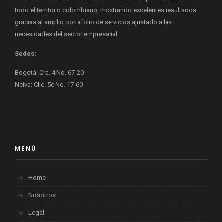
todo el territorio colombiano, mostrando excelentes resultados
gracias al amplio portafolio de servicios ajustado a las
necesidades del sector empresarial.
Sedes:
Bogotá: Cra. 4 No. 67-20
Neiva: Clle. 5c No. 17-60
MENÚ
Home
Nosotros
Legal