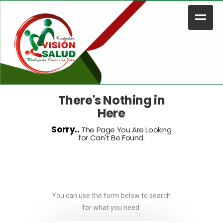
O
o
Ops!
Home
Nosotros
Legal
There's Nothing in
Here
Portafolio
Sorry..
The Page You Are Looking
for Can't Be Found.
Contacto
Tienda
Plataforma Educativa
You can use the form below to search
for what you need.