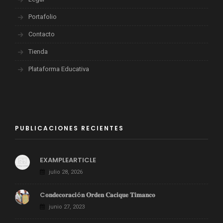
Portafolio
Contacto
Tienda
Plataforma Educativa
PUBLICACIONES RECIENTES
EXAMPLEARTICLE
julio 28, 2026
C𝐨𝐧𝐝𝐞𝐜𝐨𝐫𝐚𝐜𝐢ó𝐧 𝐎𝐫𝐝𝐞𝐧 𝐂𝐚𝐜𝐢𝐪𝐮𝐞 𝐓𝐢𝐦𝐚𝐧𝐜𝐨
junio 27, 2023