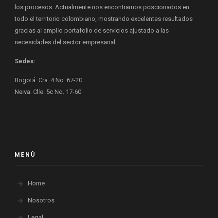
los procesos. Actualmente nos encontramos poscionados en
todo el territorio colombiano, mostrando excelentes resultados
gracias al amplio portafolio de servicios ajustado a las
necesidades del sector empresarial.
Sedes:
Bogotá: Cra. 4 No. 67-20
Neiva: Clle. 5c No. 17-60
MENÚ
Home
Nosotros
Legal