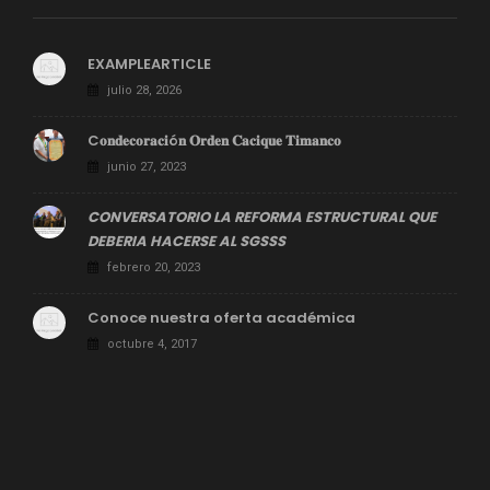
EXAMPLEARTICLE
julio 28, 2026
C𝐨𝐧𝐝𝐞𝐜𝐨𝐫𝐚𝐜𝐢ó𝐧 𝐎𝐫𝐝𝐞𝐧 𝐂𝐚𝐜𝐢𝐪𝐮𝐞 𝐓𝐢𝐦𝐚𝐧𝐜𝐨
junio 27, 2023
CONVERSATORIO LA REFORMA ESTRUCTURAL QUE
DEBERIA HACERSE AL SGSSS
febrero 20, 2023
Conoce nuestra oferta académica
octubre 4, 2017