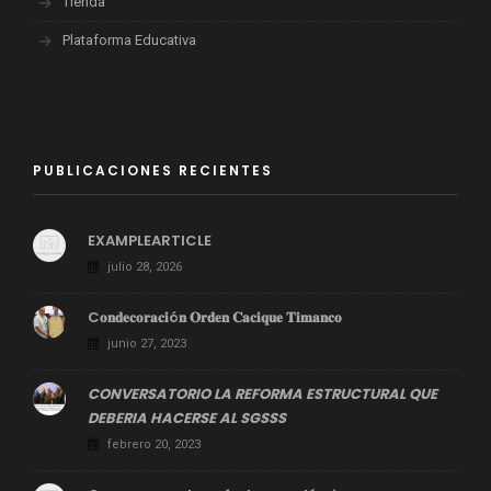
Tienda
Plataforma Educativa
PUBLICACIONES RECIENTES
EXAMPLEARTICLE
julio 28, 2026
C𝐨𝐧𝐝𝐞𝐜𝐨𝐫𝐚𝐜𝐢ó𝐧 𝐎𝐫𝐝𝐞𝐧 𝐂𝐚𝐜𝐢𝐪𝐮𝐞 𝐓𝐢𝐦𝐚𝐧𝐜𝐨
junio 27, 2023
CONVERSATORIO LA REFORMA ESTRUCTURAL QUE
DEBERIA HACERSE AL SGSSS
febrero 20, 2023