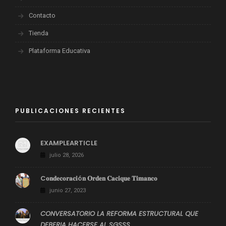
Contacto
Tienda
Plataforma Educativa
PUBLICACIONES RECIENTES
EXAMPLEARTICLE
julio 28, 2026
C𝐨𝐧𝐝𝐞𝐜𝐨𝐫𝐚𝐜𝐢ó𝐧 𝐎𝐫𝐝𝐞𝐧 𝐂𝐚𝐜𝐢𝐪𝐮𝐞 𝐓𝐢𝐦𝐚𝐧𝐜𝐨
junio 27, 2023
CONVERSATORIO LA REFORMA ESTRUCTURAL QUE
DEBERIA HACERSE AL SGSSS