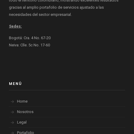
todo el territorio colombiano, mostrando excelentes resultados
gracias al amplio portafolio de servicios ajustado a las
necesidades del sector empresarial.
Sedes:
Bogotá: Cra. 4 No. 67-20
Neiva: Clle. 5c No. 17-60
MENÚ
Home
Nosotros
Legal
Portafolio