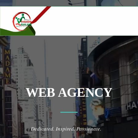
W
E
B
A
G
E
N
C
Y
Dedicated. Inspired. Passionate.