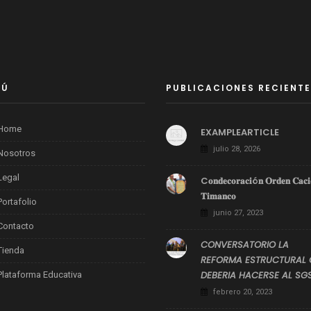
NÚ
PUBLICACIONES RECIENT
Home
EXAMPLEARTICLE
julio 28, 2026
Nosotros
Legal
C𝐨𝐧𝐝𝐞𝐜𝐨𝐫𝐚𝐜𝐢ó𝐧 𝐎𝐫𝐝𝐞𝐧 𝐂𝐚𝐜𝐢
𝐓𝐢𝐦𝐚𝐧𝐜𝐨
Portafolio
junio 27, 2023
Contacto
CONVERSATORIO LA
Tienda
REFORMA ESTRUCTURAL 
DEBERIA HACERSE AL SG
Plataforma Educativa
febrero 20, 2023