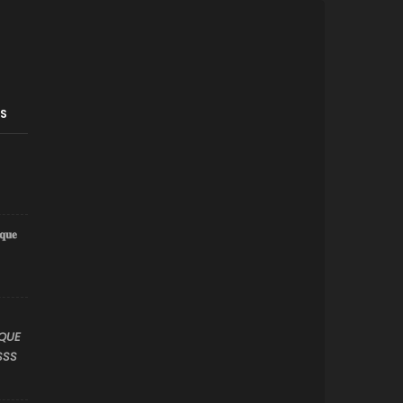
ES
𝐪𝐮𝐞
QUE
SSS