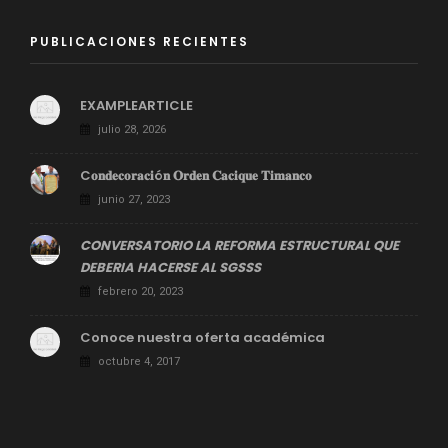
PUBLICACIONES RECIENTES
EXAMPLEARTICLE
julio 28, 2026
C𝐨𝐧𝐝𝐞𝐜𝐨𝐫𝐚𝐜𝐢ó𝐧 𝐎𝐫𝐝𝐞𝐧 𝐂𝐚𝐜𝐢𝐪𝐮𝐞 𝐓𝐢𝐦𝐚𝐧𝐜𝐨
junio 27, 2023
CONVERSATORIO LA REFORMA ESTRUCTURAL QUE
DEBERIA HACERSE AL SGSSS
febrero 20, 2023
Conoce nuestra oferta académica
octubre 4, 2017